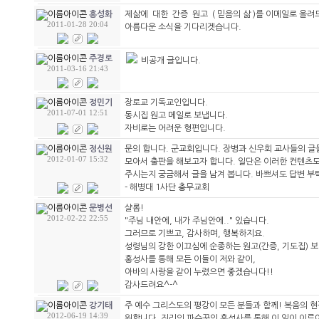
제삶에 대한 간증 원고 ( 믿음의 삶 )를 이메일로 올
홍성화
2011-01-28 20:04
아름다운 소식을 기다리겟습니다.
주경로
비공개 글입니다.
2011-03-16 21:43
장로교 기독교인입니다.
정민기
2011-07-01 12:51
동시집 원고 메일로 보냅니다.
자비로는 어려운 형편입니다.
문의 합니다. 군교회입니다. 장병과 신우회 교사들의 글
정신원
2012-01-07 15:32
모아서 출판을 해보고자 합니다. 일단은 이러한 컨텐츠도
주시는지 궁금해서 글을 남겨 봅니다. 바쁘셔도 답변 부
- 해병대 1사단 충무교회
샬롬!
문병선
2012-02-22 22:55
"주님 내안에, 내가 주님안에.." 있습니다.
그러므로 기쁘고, 감사하며, 행복하지요.
성령님의 강한 이끄심에 순종하는 원고(간증, 기도집) 
홍성사를 통해 모든 이들이 저와 같이,
아바의 사랑을 같이 누렸으면 좋겠습니다!!
감사드려요^-^
주 예수 그리스도의 평강이 모든 분들과 함께! 복음의 
강기태
2012-06-19 14:39
원합니다. 진리의 파수꾼인 홍성사를 통해 이 일이 이