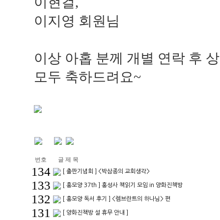
이현걸,
이지영 회원님
이상 아홉 분께 개별 연락 후 
모두 축하드려요~
번호
글 제 목
134
[ 출판기념회 ] <박삼종의 교회생각>
133
[ 홍모양 37th ] 홍성사 책읽기 모임 in 양화진책방
132
[ 홍모양 독서 후기 ] <렘브란트의 하나님> 편
131
[ 양화진책방 설 휴무 안내 ]