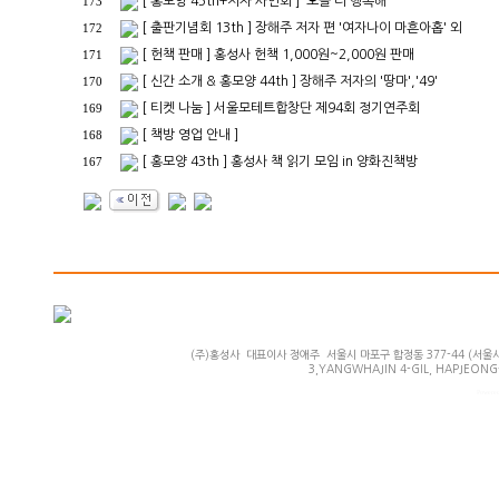
[ 홍모양 45th+저자 사인회 ] '오늘 더 행복해'
173
[ 출판기념회 13th ] 장해주 저자 편 '여자나이 마흔아홉' 외
172
[ 헌책 판매 ] 홍성사 헌책 1,000원~2,000원 판매
171
[ 신간 소개 & 홍모양 44th ] 장해주 저자의 '땅마','49'
170
[ 티켓 나눔 ] 서울모테트합창단 제94회 정기연주회
169
[ 책방 영업 안내 ]
168
[ 홍모양 43th ] 홍성사 책 읽기 모임 in 양화진책방
167
(주)홍성사 대표이사 정애주 서울시 마포구 합정동 377-44 (서울시 마
3,YANGWHAJIN 4-GIL, HAPJEONG-
Powered