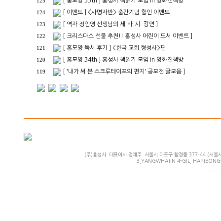
[ 홍모양 35th ] 홍성사 책읽기 모임 in 양화진책방
125
[ 이벤트 ] <사명자반> 출간기념 할인 이벤트
124
[ 역자 정인영 선생님의 세.바.시. 강연 ]
123
[ 크리스마스 선물 추천!! 홍성사 어린이 도서 이벤트 ]
122
[ 홍모양 독서 후기 ] <한국 교회 형성사>편
121
[ 홍모양 34th ] 홍성사 책읽기 모임 in 양화진책방
120
[ '내가 써 본 스크루테이프의 편지' 공모전 글모음 ]
119
(주)홍성사 대표이사 정애주 서울시 마포구 합정동 377-44 (서울시 마
3,YANGWHAJIN 4-GIL, HAPJEONG-
Powered