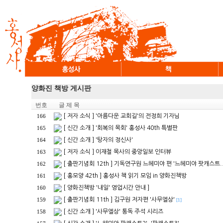
양화진 책방 게시판
번호
글 제 목
[ 저자 소식 ] '아름다운 교회길'의 전정희 기자님
166
[ 신간 소개 ] '회복의 목회' 홍성사 40th 특별판
165
[ 신간 소개 ] '탕자의 정신사'
164
[ 저자 소식 ] 이재철 목사의 중앙일보 인터뷰
163
[ 출판기념회 12th ] 기독연구원 느헤미야 편 '느헤미야 팟캐스트.
162
[ 홍모양 42th ] 홍성사 책 읽기 모임 in 양화진책방
161
[ 양화진책방 '내일' 영업시간 안내 ]
160
[ 출판기념회 11th ] 김구원 저자편 '사무엘상'
159
[1]
[ 신간 소개 ] '사무엘상' 통독 주석 시리즈
158