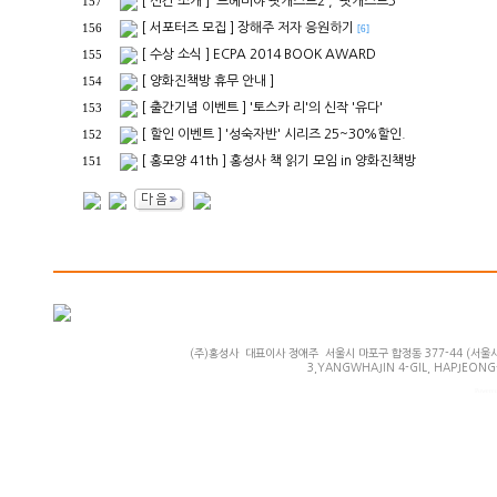
[ 신간 소개 ] '느헤미야 팟캐스트2', '팟캐스트3'
157
[ 서포터즈 모집 ] 장해주 저자 응원하기
156
[6]
[ 수상 소식 ] ECPA 2014 BOOK AWARD
155
[ 양화진책방 휴무 안내 ]
154
[ 출간기념 이벤트 ] '토스카 리'의 신작 '유다'
153
[ 할인 이벤트 ] '성숙자반' 시리즈 25~30%할인.
152
[ 홍모양 41th ] 홍성사 책 읽기 모임 in 양화진책방
151
(주)홍성사 대표이사 정애주 서울시 마포구 합정동 377-44 (서울시 마
3,YANGWHAJIN 4-GIL, HAPJEONG-
Powered