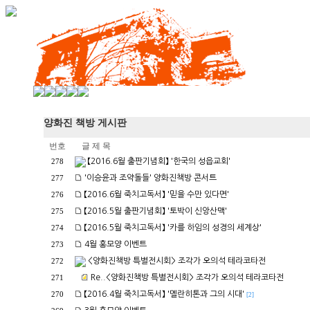
양화진 책방 게시판
번호
글 제 목
【2016.6월 출판기념회】 '한국의 성읍교회'
278
'이승윤과 조약돌들' 양화진책방 콘서트
277
【2016.6월 죽치고독서】 '믿을 수만 있다면'
276
【2016.5월 출판기념회】 '토박이 신앙산맥'
275
【2016.5월 죽치고독서】 '카를 하임의 성경의 세계상'
274
4월 홍모양 이벤트
273
<양화진책방 특별전시회> 조각가 오의석 테라코타전
272
Re..<양화진책방 특별전시회> 조각가 오의석 테라코타전
271
【2016.4월 죽치고독서】 '멜란히톤과 그의 시대'
270
[2]