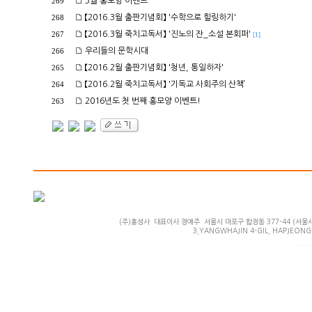
3월 홍모양 이벤트
269
【2016.3월 출판기념회】 '수학으로 힐링하기'
268
【2016.3월 죽치고독서】 '진노의 잔_소설 본회퍼'
267
[1]
우리들의 문학시대
266
【2016.2월 출판기념회】 '청년, 통일하자'
265
【2016.2월 죽치고독서】 '기독교 사회주의 산책’
264
2016년도 첫 번째 홍모양 이벤트!
263
(주)홍성사 대표이사 정애주 서울시 마포구 합정동 377-44 (서울시 마
3,YANGWHAJIN 4-GIL, HAPJEONG-
Powered