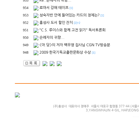
Re..순례자의 귀향...
955
로마서 강해 테이프
954
[1]
성숙자반 안에 들어있는 카드의 정체는?
953
[1]
홍성사 도서 할인 잔치
952
[2]+2
"C.S. 루이스와 함께 고전 읽기" 독서토론회
951
순례자의 귀향...
950
<아.당>의 저자 백우영 집사님 CGN TV방송분
949
2009 한국기독교출판문화상 수상
948
[1]
(주)홍성사 대표이사 정애주 서울시 마포구 합정동 377-44 (서울시 마
3,YANGWHAJIN 4-GIL, HAPJEONG-
Powered