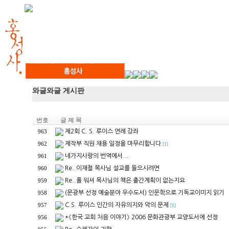
와글와글 게시판
번호
글 제 목
제2회 C. S. 루이스 연례 강좌
963
제작부 직원 채용 일정을 마무리합니다
962
[1]
네가지사랑의 번역에서...
961
Re..이재철 목사님 설교를 들으시려면
960
Re..폴 워셔 목사님의 책은 출간계획이 없는지요
959
(문광부 선정 예술분야 우수도서) 인문학으로 기독교이미지 읽기
958
C.S. 루이스 인간의 자유의지와 악의 문제
957
[1]
*《한국 교회 처음 이야기》 2006 문화관광부 교양도서에 선정
956