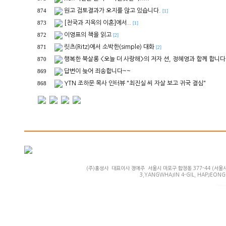
원고 검토결과가 오지를 않고 있습니다.
874
[1]
[천국과 지옥의 이혼]에서..
873
[1]
이영표의 책을 읽고
872
[2]
릿츠(Ritz)에서 소박한(simple) 대화
871
[2]
행복한 북살롱 <오늘 더 사랑해>의 저자 션, 정혜영과 함께 합니다
870
답변이 늦어 죄송합니다~~
869
YTN 조하문 목사 인터뷰 "최진실 씨 자살 보고 귀국 결심"
868
(주)홍성사 대표이사 정애주 서울시 마포구 합정동 377-44 (서울시 마
3,YANGWHAJIN 4-GIL, HAPJEONG-
Powered