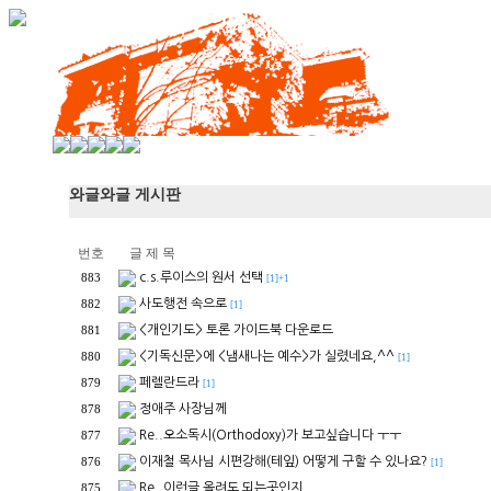
와글와글 게시판
번호
글 제 목
c.s.루이스의 원서 선택
883
[1]+1
사도행전 속으로
882
[1]
<개인기도> 토론 가이드북 다운로드
881
<기독신문>에 <냄새나는 예수>가 실렸네요,^^
880
[1]
페렐란드라
879
[1]
정애주 사장님께
878
Re..오소독시(Orthodoxy)가 보고싶습니다 ㅜㅜ
877
이재철 목사님 시편강해(테잎) 어떻게 구할 수 있나요?
876
[1]
Re..이런글 올려도 되는곳인지.....
875