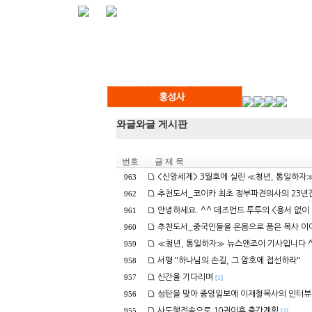
와글와글 게시판
번호
글 제 목
<신앙세계> 3월호에 실린 ≪청년, 통일하자
963
추천도서_코이카 최초 정부파견의사의 23년
962
안녕하세요. ^^ 데즈먼드 투투의 <용서 없이 
961
추천도서_중국인들을 온몸으로 품은 목사 이
960
≪청년, 통일하자≫ 뉴스앤조이 기사입니다 
959
서평 "하나님의 손길, 그 암호에 접선하라"
958
신간을 기다리며
957
[1]
성탄을 맞아 중앙일보에 이재철목사의 인터뷰
956
사도행전속으로 10권이후 출간계획
955
[2]