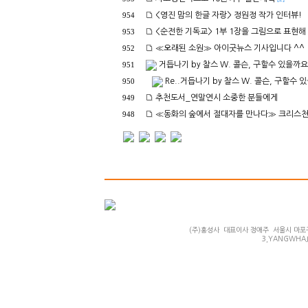
<영진 맘의 한글 자랑> 정원정 작가 인터뷰!
954
<순전한 기독교> 1부 1장을 그림으로 표현해
953
≪오래된 소원≫ 아이굿뉴스 기사입니다 ^^
952
거듭나기 by 찰스 W. 콜슨, 구할수 있을까요
951
Re..거듭나기 by 찰스 W. 콜슨, 구할수 
950
추천도서_연말연시 소중한 분들에게
949
≪동화의 숲에서 절대자를 만나다≫ 크리스천
948
(주)홍성사 대표이사 정애주 서울시 마포구 합정
3,YANGWHAJI