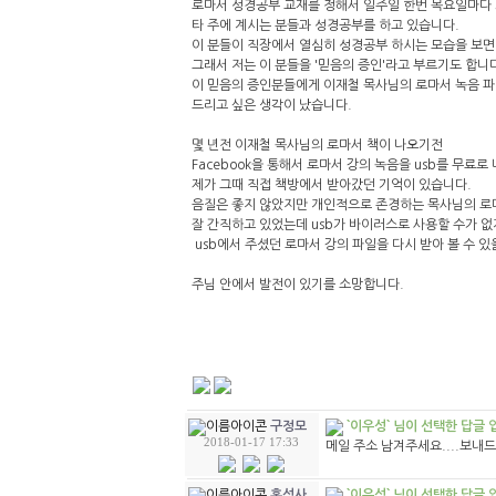
로마서 성경공부 교재를 정해서 일주일 한번 목요일마다
타 주에 계시는 분들과 성경공부를 하고 있습니다.
이 분들이 직장에서 열심히 성경공부 하시는 모습을 보면
그래서 저는 이 분들을 '믿음의 증인'라고 부르기도 합니
이 믿음의 증인분들에게
이재철 목사님의 로마서
녹음 
드리고
싶은 생각이 났습니다.
몇 년전 이재철 목사님의 로마서 책이 나오기전
Facebook을 통해서 로마서 강의 녹음을 usb를 무료
제가 그때 직접 책방에서 받아갔던 기억이 있습니다.
음질은 좋지 않았지만 개인적으로 존경하는 목사님의 로
잘 간직하고 있었는데 usb가 바이러스로 사용할 수가 
usb에서 주셨던 로마서 강의 파일을 다시 받아 볼 수 
주님 안에서 발전이 있기를 소망합니다.
`이우성` 님이 선택한 답글 
구정모
2018-01-17 17:33
메일 주소 남겨주세요....보내
`이우성` 님이 선택한 답글 
홍성사