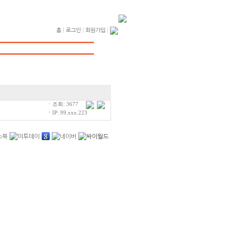
|
|
|
홈
로그인
회원가입
ㆍ조회: 3677
ㆍ
IP: 99.xxx.223