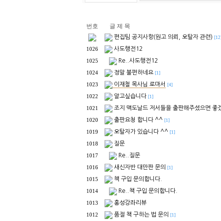
번호
글 제 목
편집팀 공지사항(원고 의뢰, 오탈자 관련)
[12
사도행전12
1026
Re..사도행전12
1025
정말 불편하네요
1024
[1]
이재철 목사님 로마서
1023
[4]
알고싶습니다
1022
[1]
조지 맥도날드 저서들을 출판해주셨으면 좋
1021
출판요청 합니다 ^^
1020
[1]
오탈자가 있습니다 ^^
1019
[1]
질문
1018
Re..질문
1017
새신자반 대만판 문의
1016
[1]
책 구입 문의합니다.
1015
Re..책 구입 문의합니다.
1014
홍성강좌리뷰
1013
품절 책 구하는 법 문의
1012
[1]