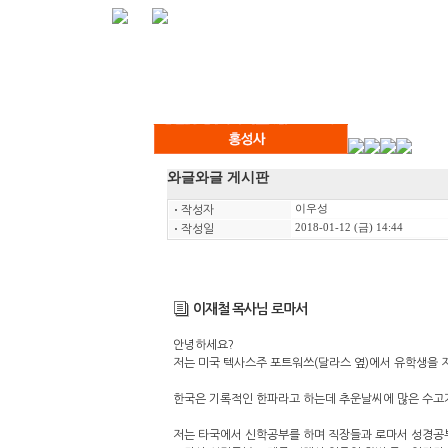
와글와글 게시판
이우성
ㆍ
작성자
2018-01-12 (금) 14:44
ㆍ
작성일
이재철 목사님 로마서
안녕하세요?
저는 미국 텍사스주 포트워쓰(달라스 옆)에서 유학생을 
한국은 기록적인 한파라고 하는데 추운날씨에 많은 수고
저는 타국에서 신학공부를 하며 직장들과 로마서 성경공