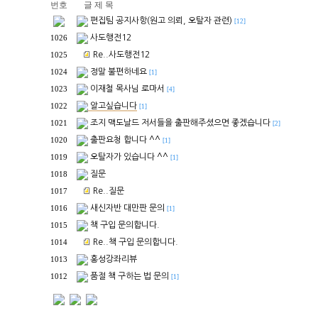
번호
글 제 목
편집팀 공지사항(원고 의뢰, 오탈자 관련)
[12]
사도행전12
1026
Re..사도행전12
1025
정말 불편하네요
1024
[1]
이재철 목사님 로마서
1023
[4]
알고싶습니다
1022
[1]
조지 맥도날드 저서들을 출판해주셨으면 좋겠습니다
1021
[2]
출판요청 합니다 ^^
1020
[1]
오탈자가 있습니다 ^^
1019
[1]
질문
1018
Re..질문
1017
새신자반 대만판 문의
1016
[1]
책 구입 문의합니다.
1015
Re..책 구입 문의합니다.
1014
홍성강좌리뷰
1013
품절 책 구하는 법 문의
1012
[1]