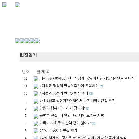
편집일기
번호
글 제 목
리시앙윈(李祥云) 전도사님께_<잃어버린 세월>을 만들고 나서
12
<지성과 영성의 만남> 출간에 즈음하여
11
[2]
<지성과 영성의 만남> 편집 후기
10
[2]
<성공하고 싶은가? 영업에서 시작하라> 편집 후기
9
만원의 행복 '아프리카 당나귀'
8
[2]
불편한 진실, 내 안의 바리새인 뜨거운 서평
7
기독교 사회주의 산책 같이 읽어요
6
[2]
<우리 은총이> 편집 후기
5
<다이히만 씨, 당신은 왜 부자입니까>에 대한 독자의 생각..
4