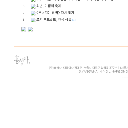
희년, 기쁨의 축제
3
<무너지는 장벽> 다시 읽기
2
조지 맥도널드, 한국 상륙
1
[3]
(주)홍성사 대표이사 정애주 서울시 마포구 합정동 377-44 (서울시 마
3,YANGWHAJIN 4-GIL, HAPJEONG-
Powered